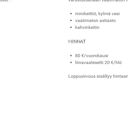
minikeittiö, kylmä vesi
vaatimaton astiasto
kahvinkeitin
HINNAT
80 €/vuorokausi
liinavaatesetti 20 €/hlö
Loppusiivous sisältyy hintaan