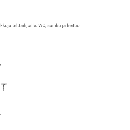
ja telttailijoille. WC, suihku ja keittiö
k
UT
T