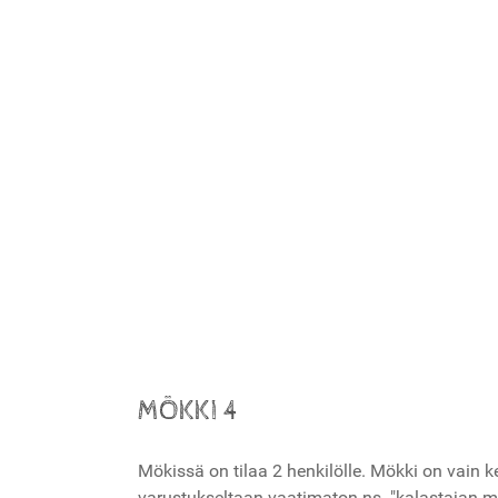
MÖKKI 4
Mökissä on tilaa 2 henkilölle. Mökki on vain 
varustukseltaan vaatimaton ns. "kalastajan m