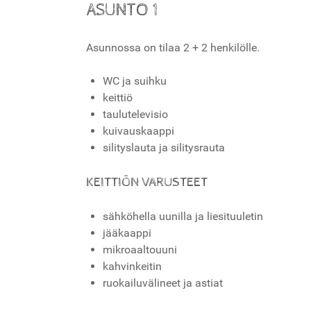
ASUNTO 1
Asunnossa on tilaa 2 + 2 henkilölle.
WC ja suihku
keittiö
taulutelevisio
kuivauskaappi
silityslauta ja silitysrauta
KEITTIÖN VARUSTEET
sähköhella uunilla ja liesituuletin
jääkaappi
mikroaaltouuni
kahvinkeitin
ruokailuvälineet ja astiat