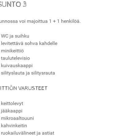
SUNTO 3
unnossa voi majoittua 1 + 1 henkilöä.
WC ja suihku
levitettävä sohva kahdelle
minikeittiö
taulutelevisio
kuivauskaappi
silityslauta ja silitysrauta
ITTIÖN VARUSTEET
keittolevyt
jääkaappi
mikroaaltouuni
kahvinkeitin
ruokailuvälineet ja astiat