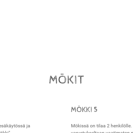
MÖKIT
MÖKKI 5
kesäkäytössä ja
Mökissä on tilaa 2 henkilölle
ökki".
varustukseltaan vaatimaton n