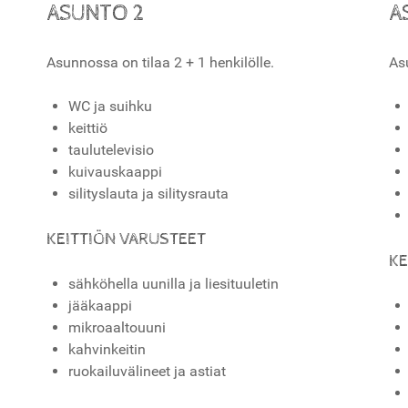
ASUNTO 2
A
Asunnossa on tilaa 2 + 1 henkilölle.
As
WC ja suihku
keittiö
taulutelevisio
kuivauskaappi
silityslauta ja silitysrauta
KEITTIÖN VARUSTEET
KE
sähköhella uunilla ja liesituuletin
jääkaappi
mikroaaltouuni
kahvinkeitin
ruokailuvälineet ja astiat