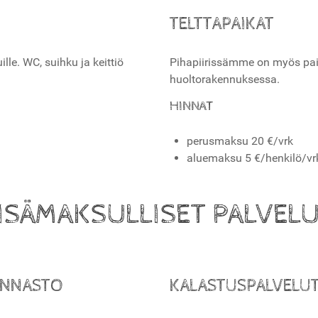
TELTTAPAIKAT
lle. WC, suihku ja keittiö
Pihapiirissämme on myös paikko
huoltorakennuksessa.
HINNAT
perusmaksu 20 €/vrk
aluemaksu 5 €/henkilö/vr
ISÄMAKSULLISET PALVEL
INNASTO
KALASTUSPALVELU