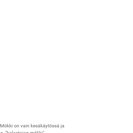
. Mökki on vain kesäkäytössä ja
s. "kalastajan mökki".